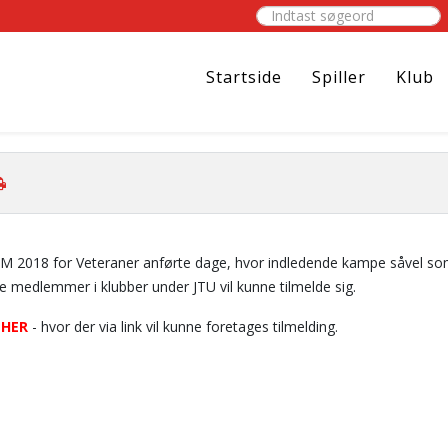
Indtast søgeord
Startside
Spiller
Klub
 JM 2018 for Veteraner anførte dage, hvor indledende kampe såvel som
de medlemmer i klubber under JTU vil kunne tilmelde sig.
-
HER
- hvor der via link vil kunne foretages tilmelding.