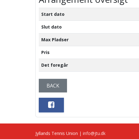
Start dato
Slut dato
Max Pladser
Pris
Det foregår
BACK
Jyllands Tennis Union |
info@jtu.dk