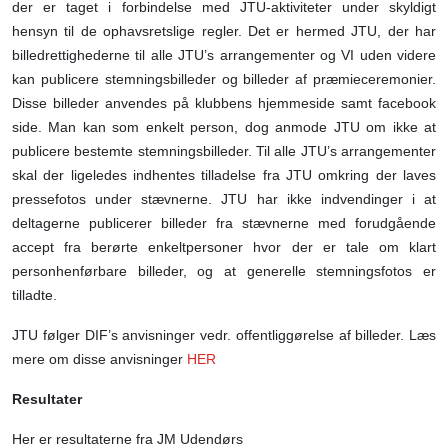
der er taget i forbindelse med JTU-aktiviteter under skyldigt
hensyn til de ophavsretslige regler. Det er hermed JTU, der har
billedrettighederne til alle JTU’s arrangementer og VI uden videre
kan publicere stemningsbilleder og billeder af præmieceremonier.
Disse billeder anvendes på klubbens hjemmeside samt facebook
side. Man kan som enkelt person, dog anmode JTU om ikke at
publicere bestemte stemningsbilleder. Til alle JTU’s arrangementer
skal der ligeledes indhentes tilladelse fra JTU omkring der laves
pressefotos under stævnerne. JTU har ikke indvendinger i at
deltagerne publicerer billeder fra stævnerne med forudgående
accept fra berørte enkeltpersoner hvor der er tale om klart
personhenførbare billeder, og at generelle stemningsfotos er
tilladte.
JTU følger DIF’s anvisninger vedr. offentliggørelse af billeder. Læs
mere om disse anvisninger
HER
Resultater
Her er resultaterne fra JM Udendørs